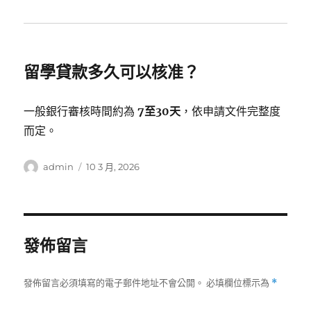
留學貸款多久可以核准？
一般銀行審核時間約為
7至30天
，依申請文件完整度
而定。
作
發
admin
10 3 月, 2026
者
佈
日
期:
發佈留言
發佈留言必須填寫的電子郵件地址不會公開。
必填欄位標示為
*